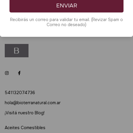
ENVIAR
Enviar email
Recibirás un correo para validar tu email. (Revizar Spam o
Correo no deseado)
541132074736
hola@bioterranatural.com.ar
¡Visitá nuestro Blog!
Aceites Comestibles