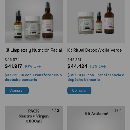
Kit Limpieza y Nutrición Facial
Kit Ritual Detox Arcilla Verde
$46.574
$49.361
$41.917
$44.424
10
% OFF
10
% OFF
$37.725,30
con
Transferencia o
$39.981,60
con
Transferencia o
depósito bancario
depósito bancario
1
/
2
1
/
4