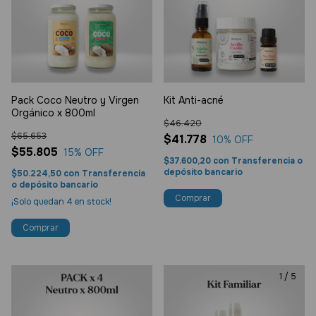
Pack Coco Neutro y Virgen
Kit Anti-acné
Orgánico x 800ml
$46.420
$65.653
$41.778
10
% OFF
$55.805
15
% OFF
$37.600,20
con
Transferencia o
depósito bancario
$50.224,50
con
Transferencia
o depósito bancario
¡Solo quedan
4
en stock!
1
/
5