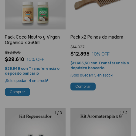
Pack Coco Neutro y Virgen
Pack x2 Peines de madera
Orgánico x 360ml
$14.327
$32.900
$12.895
10
% OFF
$29.610
10
% OFF
$11.605,50
con
Transferencia o
depósito bancario
$26.649
con
Transferencia o
depósito bancario
¡Solo quedan
5
en stock!
¡Solo quedan
4
en stock!
1
/
3
1
/
2