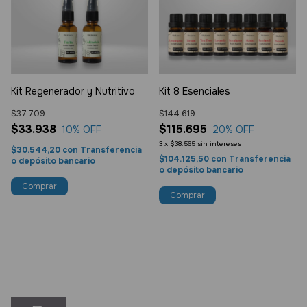
Kit Regenerador y Nutritivo
Kit 8 Esenciales
$37.709
$144.619
$33.938
$115.695
10
% OFF
20
% OFF
3
x
$38.565
sin intereses
$30.544,20
con
Transferencia
$104.125,50
con
Transferencia
o depósito bancario
o depósito bancario