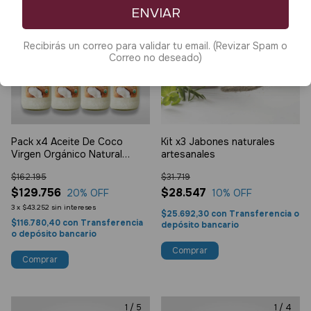
ENVIAR
Recibirás un correo para validar tu email. (Revizar Spam o
Correo no deseado)
Pack x4 Aceite De Coco
Kit x3 Jabones naturales
Virgen Orgánico Natural
artesanales
800ml
$162.195
$31.719
$129.756
$28.547
20
% OFF
10
% OFF
3
x
$43.252
sin intereses
$25.692,30
con
Transferencia o
$116.780,40
con
Transferencia
depósito bancario
o depósito bancario
1
/
5
1
/
4