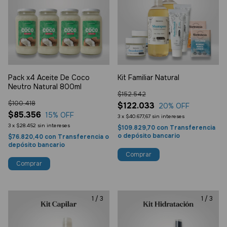
Pack x4 Aceite De Coco
Kit Familiar Natural
Neutro Natural 800ml
$152.542
$100.418
$122.033
20
% OFF
$85.356
15
% OFF
3
x
$40.677,67
sin intereses
3
x
$28.452
sin intereses
$109.829,70
con
Transferencia
o depósito bancario
$76.820,40
con
Transferencia o
depósito bancario
Comprar
1
/
3
1
/
3