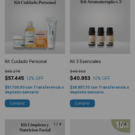
Kit Cuidado Personal
Kit 3 Esenciales
$65.278
$45.503
$57.445
$40.953
12
% OFF
10
% OFF
$51.700,50
con
Transferencia o
$36.857,70
con
Transferencia o
depósito bancario
depósito bancario
Comprar
1
/
4
1
/
4