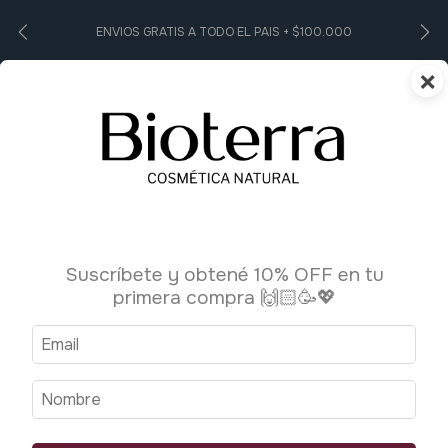
ENVIOS GRATIS A TODO EL PAIS + $100.000
×
0
Inicio
>
Higiene Personal
>
Pasta dental
Pasta dental
Suscríbete y obtené 10% OFF en tu
primera compra 🙌🏻🥳💖
Ordenar por:
Filtrar
Más vendidos
1
/
4