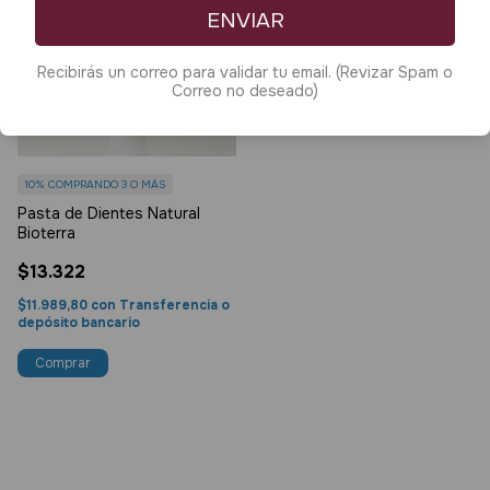
ENVIAR
Recibirás un correo para validar tu email. (Revizar Spam o
Correo no deseado)
10%
COMPRANDO 3 O MÁS
Pasta de Dientes Natural
Bioterra
$13.322
$11.989,80
con
Transferencia o
depósito bancario