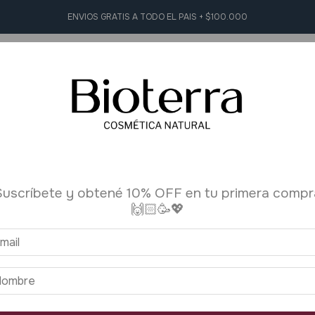
ENVIOS GRATIS A TODO EL PAIS + $100.000
L Y FACIAL
HIGIENE PERSONAL
AROMATERAPIA
ACCESORI
RARNOS
Suscríbete y obtené 10% OFF en tu primera compr
🙌🏻🥳💖