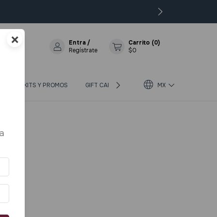
×
Entra
/
Carrito
(
0
)
Regístrate
$0
OS
KITS Y PROMOS
GIFT CARD
BLOG
MX
SOBRE BIOTERRA
a