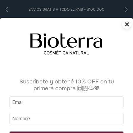
ENVIOS GRATIS A TODO EL PAIS + $100.000
×
0
Inicio
>
Higiene Personal
>
Pasta dental
Pasta dental
Suscríbete y obtené 10% OFF en tu
primera compra 🙌🏻🥳💖
Ordenar por:
Filtrar
Más vendidos
1
/
4