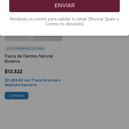
ENVIAR
Recibirás un correo para validar tu email. (Revizar Spam o
Correo no deseado)
10%
COMPRANDO 3 O MÁS
Pasta de Dientes Natural
Bioterra
$13.322
$11.989,80
con
Transferencia o
depósito bancario