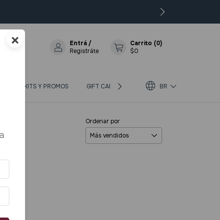
×
Entrá
/
Carrito
(
0
)
Registráte
$0
OS
KITS Y PROMOS
GIFT CARD
BLOG
BR
SOBRE BIOTERRA
Ordenar por
a