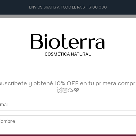
ENVIOS GRATIS A TODO EL PAIS + $100.000
L Y FACIAL
HIGIENE PERSONAL
AROMATERAPIA
ACCESORI
acial
>
Desmaquillante
Suscríbete y obtené 10% OFF en tu primera compr
🙌🏻🥳💖