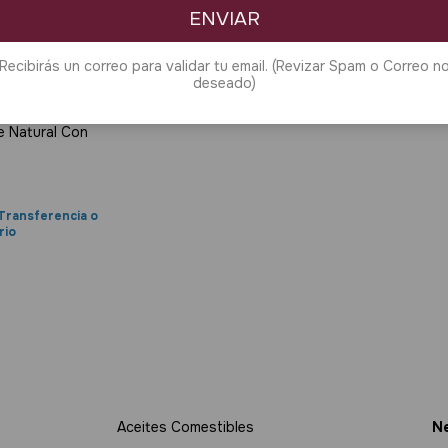
ENVIAR
Recibirás un correo para validar tu email. (Revizar Spam o Correo n
deseado)
3 O MÁS
e Natural Con
Transferencia o
rio
Aceites Comestibles
Ne