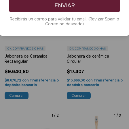
ENVIAR
Recibirás un correo para validar tu email. (Revizar Spam o
Correo no deseado)
10%
COMPRANDO 3 O MÁS
10%
COMPRANDO 3 O MÁS
Jabonera de Cerámica
Jabonera de cerámica
Rectangular
Circular
$9.640,80
$17.407
$8.676,72
con
Transferencia o
$15.666,30
con
Transferencia o
depósito bancario
depósito bancario
1
/
2
1
/
3