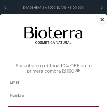
ENVIOS GRATIS A TODO EL PAIS + $100.000
×
0
Inicio
>
Accesorios
Accesorios
Suscríbete y obtené 10% OFF en tu
10 productos
primera compra 🙌🏻🥳💖
Ordenar por:
Filtrar
Destacado
1
/
3
1
/
2