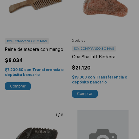
2 colores
10%
COMPRANDO 3 O MÁS
Peine de madera con mango
10%
COMPRANDO 3 O MÁS
Gua Sha Lift Bioterra
$8.034
$21.120
$7.230,60
con
Transferencia o
depósito bancario
$19.008
con
Transferencia o
depósito bancario
Comprar
1
/
6