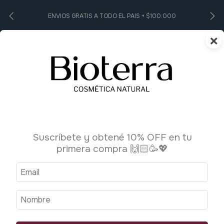
ENVIOS GRATIS A TODO EL PAIS + $100.000
×
0
Inicio
>
Higiene Personal
>
Desodorante
Desodorante
Suscríbete y obtené 10% OFF en tu
primera compra 🙌🏻🥳💖
Ordenar por:
Filtrar
Más vendidos
1
/
3