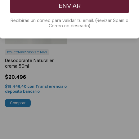
ENVIAR
Recibirás un correo para validar tu email. (Revizar Spam o
Correo no deseado)
10%
COMPRANDO 3 O MÁS
Desodorante Natural en
crema 50ml
$20.496
$18.446,40
con
Transferencia o
depósito bancario