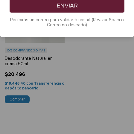
ENVIAR
Recibirás un correo para validar tu email. (Revizar Spam o
Correo no deseado)
10%
COMPRANDO 3 O MÁS
Desodorante Natural en
crema 50ml
$20.496
$18.446,40
con
Transferencia o
depósito bancario