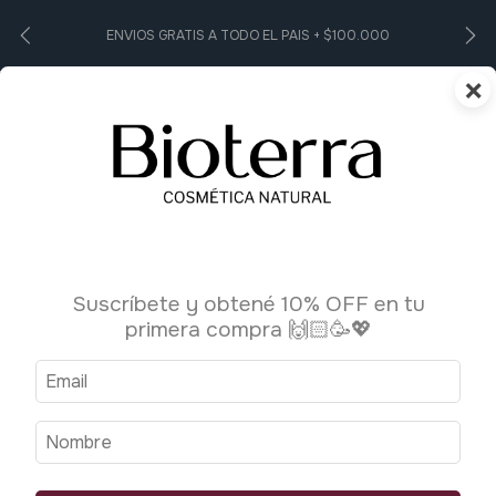
ENVIOS GRATIS A TODO EL PAIS + $100.000
×
0
Inicio
>
breadcrumbs.higiene-personal1
>
Desodorante
Desodorante
Suscríbete y obtené 10% OFF en tu
primera compra 🙌🏻🥳💖
Ordenar por:
Filtrar
Más vendidos
1
/
3