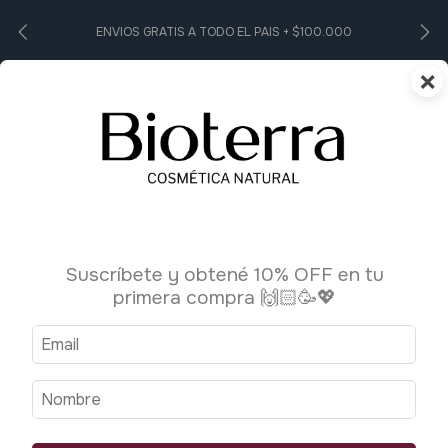
ENVIOS GRATIS A TODO EL PAIS + $100.000
×
0
Inicio
>
breadcrumbs.higiene-personal1
>
Shampoo
Shampoo
Suscríbete y obtené 10% OFF en tu
2 productos
primera compra 🙌🏻🥳💖
Ordenar por:
Filtrar
Más vendidos
1
/
3
1
/
3