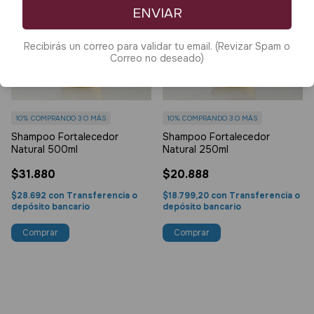
ENVIAR
Recibirás un correo para validar tu email. (Revizar Spam o
Correo no deseado)
10%
COMPRANDO 3 O MÁS
10%
COMPRANDO 3 O MÁS
Shampoo Fortalecedor
Shampoo Fortalecedor
Natural 500ml
Natural 250ml
$31.880
$20.888
$28.692
con
Transferencia o
$18.799,20
con
Transferencia o
depósito bancario
depósito bancario