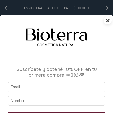
ENVIOS GRATIS A TODO EL PAIS + $100.000
×
0
Suscríbete y obtené 10% OFF en tu
primera compra 🙌🏻🥳💖