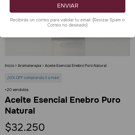
ENVIAR
Recibirás un correo para validar tu email. (Revizar Spam o
Correo no deseado)
Inicio
>
Aromaterapia
>
Aceite Esencial Enebro Puro Natural
¡10% OFF comprando 3 o más!
+20 vendidos
Aceite Esencial Enebro Puro
Natural
$32.250