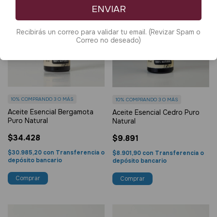
ENVIAR
Recibirás un correo para validar tu email. (Revizar Spam o
Correo no deseado)
10%
COMPRANDO 3 O MÁS
10%
COMPRANDO 3 O MÁS
Aceite Esencial Bergamota
Aceite Esencial Cedro Puro
Puro Natural
Natural
$34.428
$9.891
$30.985,20
con
Transferencia o
$8.901,90
con
Transferencia o
depósito bancario
depósito bancario