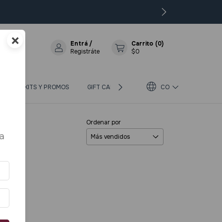
×
Entrá
/
Carrito
(
0
)
Registráte
$0
OS
KITS Y PROMOS
GIFT CARD
BLOG
CO
SOBRE BIOTERRA
Ordenar por
a