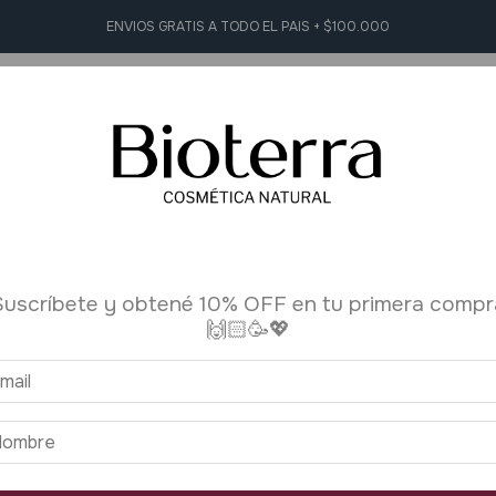
ENVIOS GRATIS A TODO EL PAIS + $100.000
L Y FACIAL
HIGIENE PERSONAL
AROMATERAPIA
ACCESORI
corporal
>
Bálsamo 33
Suscríbete y obtené 10% OFF en tu primera compr
🙌🏻🥳💖