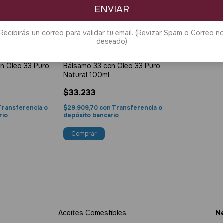
ENVIAR
Recibirás un correo para validar tu email. (Revizar Spam o Correo n
deseado)
3 O MÁS
10%
COMPRANDO 3 O MÁS
n Oleo 33 Puro
Bálsamo 33 con Oleo 33 Puro
Natural 100ml
$33.233
Transferencia o
$29.909,70
con
Transferencia o
rio
depósito bancario
Aceites Comestibles
Ne