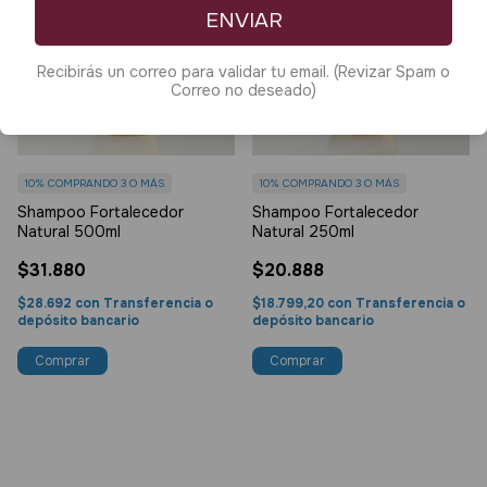
ENVIAR
Recibirás un correo para validar tu email. (Revizar Spam o
Correo no deseado)
10%
COMPRANDO 3 O MÁS
10%
COMPRANDO 3 O MÁS
Shampoo Fortalecedor
Shampoo Fortalecedor
Natural 500ml
Natural 250ml
$31.880
$20.888
$28.692
con
Transferencia o
$18.799,20
con
Transferencia o
depósito bancario
depósito bancario