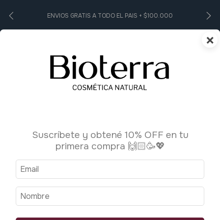
ENVIOS GRATIS A TODO EL PAIS + $100.000
×
0
Inicio
>
breadcrumbs.higiene-personal1
>
Shampoo
Shampoo
Suscríbete y obtené 10% OFF en tu
2 productos
primera compra 🙌🏻🥳💖
Ordenar por:
Filtrar
Más vendidos
1
/
3
1
/
3