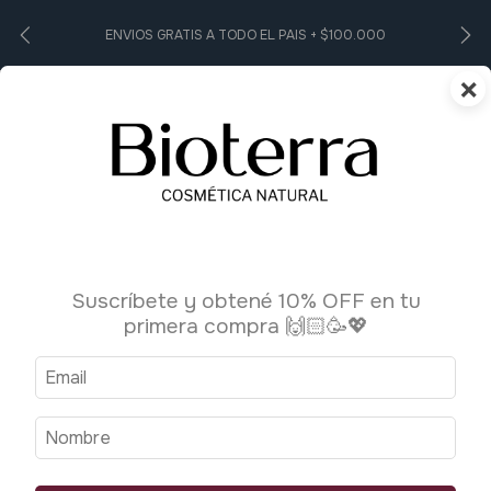
ENVIOS GRATIS A TODO EL PAIS + $100.000
×
0
Inicio
>
Higiene Personal
>
Jabones
Jabones
Suscríbete y obtené 10% OFF en tu
3 productos
primera compra 🙌🏻🥳💖
Ordenar por:
Filtrar
Más vendidos
1
/
3
1
/
4