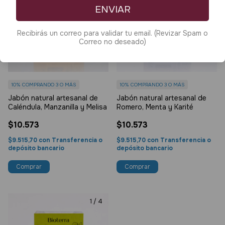
ENVIAR
Recibirás un correo para validar tu email. (Revizar Spam o
Correo no deseado)
10%
COMPRANDO 3 O MÁS
10%
COMPRANDO 3 O MÁS
Jabón natural artesanal de
Jabón natural artesanal de
Caléndula, Manzanilla y Melisa
Romero, Menta y Karité
$10.573
$10.573
$9.515,70
con
Transferencia o
$9.515,70
con
Transferencia o
depósito bancario
depósito bancario
1
/
4