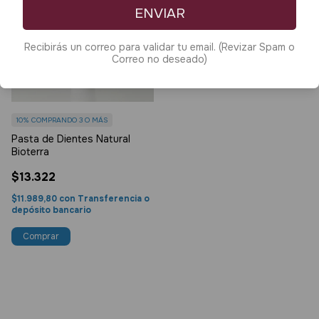
ENVIAR
Recibirás un correo para validar tu email. (Revizar Spam o
Correo no deseado)
10%
COMPRANDO 3 O MÁS
Pasta de Dientes Natural
Bioterra
$13.322
$11.989,80
con
Transferencia o
depósito bancario