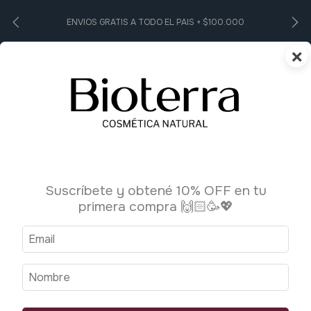
ENVIOS GRATIS A TODO EL PAIS + $100.000
×
0
Inicio
>
Higiene Personal
>
Pasta dental
Pasta dental
Suscríbete y obtené 10% OFF en tu
primera compra 🙌🏻🥳💖
Ordenar por:
Filtrar
Más vendidos
1
/
4