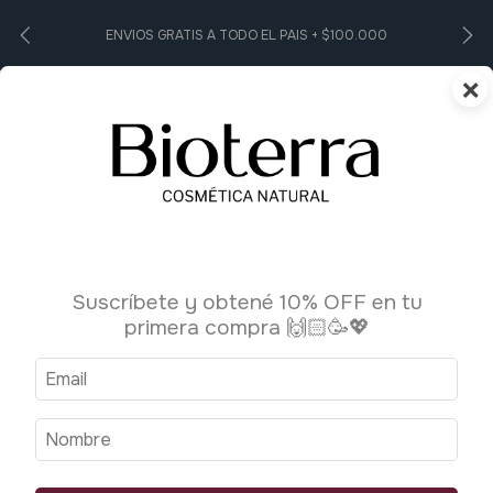
ENVIOS GRATIS A TODO EL PAIS + $100.000
×
0
Suscríbete y obtené 10% OFF en tu
primera compra 🙌🏻🥳💖