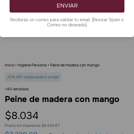
ENVIAR
Recibirás un correo para validar tu email. (Revizar Spam o
Correo no deseado)
Inicio
>
Higiene Personal
>
Peine de madera con mango
¡10% OFF comprando 3 o más!
+40 vendidos
Peine de madera con mango
$8.034
Precio sin impuestos
$6.639,67