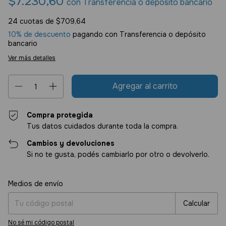
$7.230,60
con
Transferencia o depósito bancario
24
cuotas de
$709,64
10% de descuento
pagando con Transferencia o depósito
bancario
Ver más detalles
Compra protegida
Tus datos cuidados durante toda la compra.
Cambios y devoluciones
Si no te gusta, podés cambiarlo por otro o devolverlo.
Entregas para el CP:
Cambiar CP
Medios de envío
Calcular
No sé mi código postal