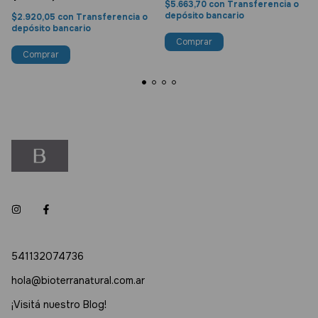
$5.663,70
con
Transferencia o
depósito bancario
$2.920,05
con
Transferencia o
depósito bancario
Comprar
541132074736
hola@bioterranatural.com.ar
¡Visitá nuestro Blog!