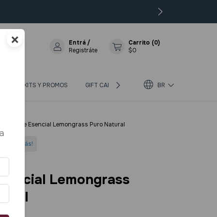
×
Entrá
/
Carrito
(
0
)
Registráte
$0
OS
KITS Y PROMOS
GIFT CARD
BLOG
BR
SOBRE BIOTERRA
ia
>
Aceite Esencial Lemongrass Puro Natural
a
do 3 o más!
Esencial Lemongrass
tural