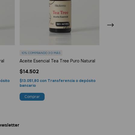
10%
COMPRANDO 3 O MÁS
10%
COMPRANDO 3
ral
Aceite Esencial Tea Tree Puro Natural
Aceite Esencial
$14.502
$52.166
ósito
$13.051,80
con
Transferencia o depósito
$46.949,40
con
bancario
bancario
wsletter