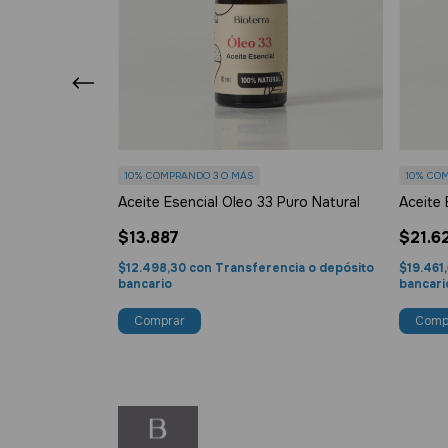
10%
COMPRANDO 3 O MÁS
10%
COM
i Puro Natural
Aceite Esencial Oleo 33 Puro Natural
Aceite 
$13.887
$21.6
 o depósito
$12.498,30
con
Transferencia o depósito
$19.461
bancario
bancari