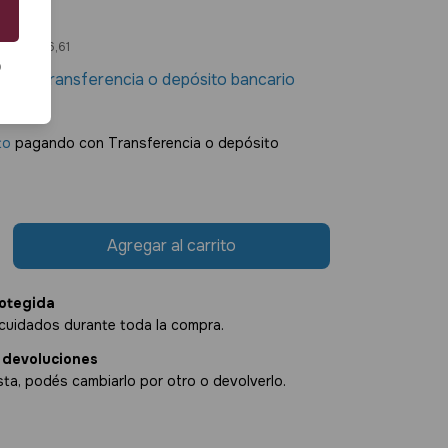
2
os
$11.406,61
o
0
con
Transferencia o depósito bancario
.219,12
to
pagando con Transferencia o depósito
otegida
cuidados durante toda la compra.
 devoluciones
sta, podés cambiarlo por otro o devolverlo.
:
Cambiar CP