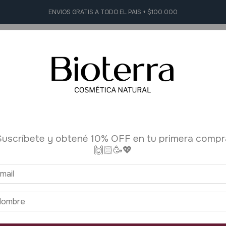
ENVIOS GRATIS A TODO EL PAIS + $100.000
L Y FACIAL
HIGIENE PERSONAL
AROMATERAPIA
ACCESORI
Inicio
>
Aromaterap
Suscríbete y obtené 10% OFF en tu primera compr
🙌🏻🥳💖
¡10% OFF compran
+90 vendidos
Aceite 
Puro Na