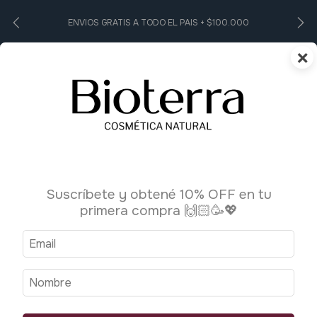
ENVIOS GRATIS A TODO EL PAIS + $100.000
×
0
1
/
4
Suscríbete y obtené 10% OFF en tu
primera compra 🙌🏻🥳💖