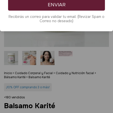
ENVIAR
Recibirás un correo para validar tu email. (Revizar Spam o
Correo no deseado)
Inicio
>
Cuidado Corporal y Facial
>
Cuidado y Nutrición facial
>
Bálsamo Karité
>
Balsamo Karité
¡10% OFF comprando 3 o más!
+180 vendidos
Balsamo Karité