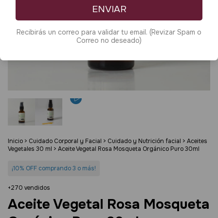
ENVIAR
Recibirás un correo para validar tu email. (Revizar Spam o
Correo no deseado)
Inicio
>
Cuidado Corporal y Facial
>
Cuidado y Nutrición facial
>
Aceites
Vegetales 30 ml
>
Aceite Vegetal Rosa Mosqueta Orgánico Puro 30ml
¡10% OFF comprando 3 o más!
+270 vendidos
Aceite Vegetal Rosa Mosqueta