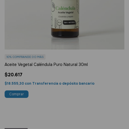
10%
COMPRANDO 3 O MÁS
1
Aceite Vegetal Caléndula Puro Natural 30ml
Ac
$20.617
$
$18.555,30
con
Transferencia o depósito bancario
$1