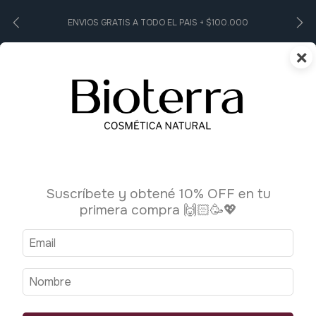
ENVIOS GRATIS A TODO EL PAIS + $100.000
×
0
Suscríbete y obtené 10% OFF en tu
primera compra 🙌🏻🥳💖