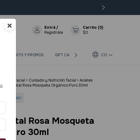
×
Entrá
/
Carrito
(
0
)
Registráte
$0
OS
KITS Y PROMOS
GIFT CARD
BLOG
CO
SOBRE BIOTERRA
poral y Facial
>
Cuidado y Nutrición facial
>
Aceites
a
ceite Vegetal Rosa Mosqueta Orgánico Puro 30ml
do 3 o más!
Vegetal Rosa Mosqueta
o Puro 30ml