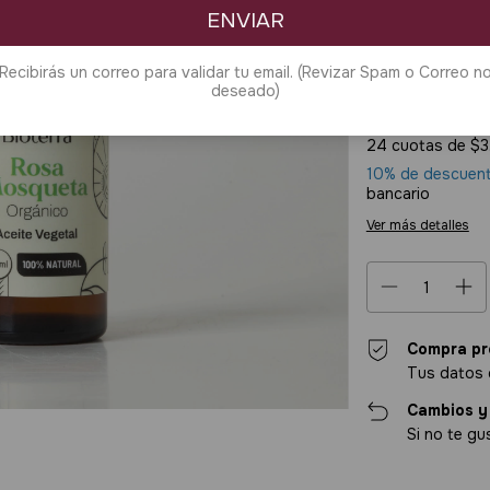
ENVIAR
$36.6
Precio sin impuest
Recibirás un correo para validar tu email. (Revizar Spam o Correo n
deseado)
$32.980,
24
cuotas de
$3
10% de descuen
bancario
Ver más detalles
Compra pr
Tus datos 
Cambios y
Si no te gu