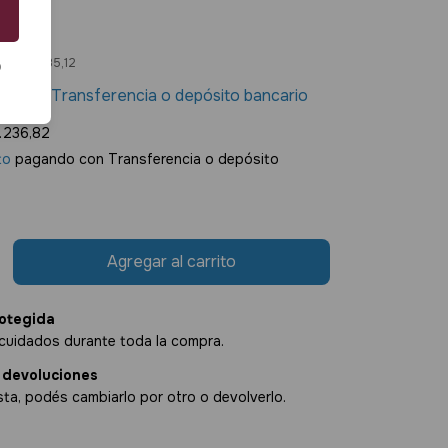
45
os
$30.285,12
o
50
con
Transferencia o depósito bancario
.236,82
to
pagando con Transferencia o depósito
otegida
cuidados durante toda la compra.
 devoluciones
sta, podés cambiarlo por otro o devolverlo.