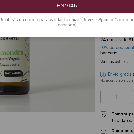
ENVIAR
$13.40
Precio sin impuest
Recibirás un correo para validar tu email. (Revizar Spam o Correo n
deseado)
$12.060,
24
cuotas de
$1
10% de descuen
bancario
Ver más detalles
Envío gratis
No acumulable con 
Compra pr
Tus datos 
Cambios y