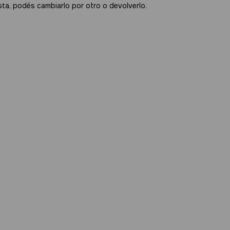
sta, podés cambiarlo por otro o devolverlo.
:
Cambiar CP
Calcular