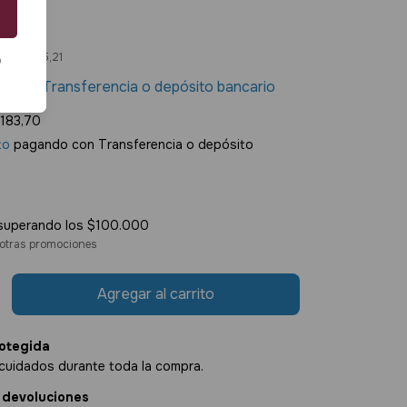
1
os
$11.075,21
o
90
con
Transferencia o depósito bancario
.183,70
to
pagando con Transferencia o depósito
superando los
$100.000
otras promociones
otegida
cuidados durante toda la compra.
 devoluciones