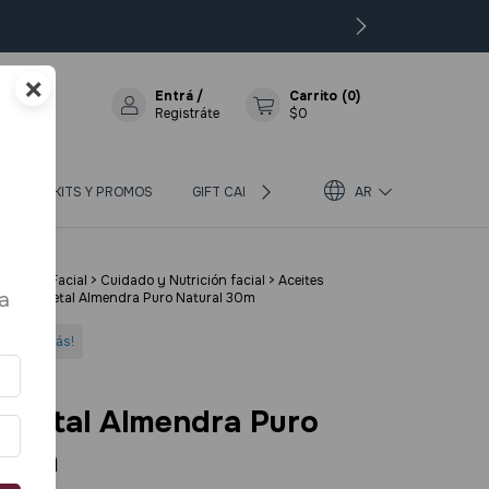
×
Entrá
/
Carrito
(
0
)
Registráte
$0
OS
KITS Y PROMOS
GIFT CARD
BLOG
AR
SOBRE BIOTERRA
poral y Facial
>
Cuidado y Nutrición facial
>
Aceites
a
ceite Vegetal Almendra Puro Natural 30m
do 3 o más!
Vegetal Almendra Puro
 30m