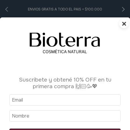
ENVIOS GRATIS A TODO EL PAIS + $100.000
×
0
Suscríbete y obtené 10% OFF en tu
primera compra 🙌🏻🥳💖