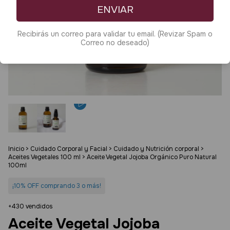
ENVIAR
Recibirás un correo para validar tu email. (Revizar Spam o
Correo no deseado)
Inicio
>
Cuidado Corporal y Facial
>
Cuidado y Nutrición corporal
>
Aceites Vegetales 100 ml
>
Aceite Vegetal Jojoba Orgánico Puro Natural
100ml
¡10% OFF comprando 3 o más!
+430 vendidos
Aceite Vegetal Jojoba