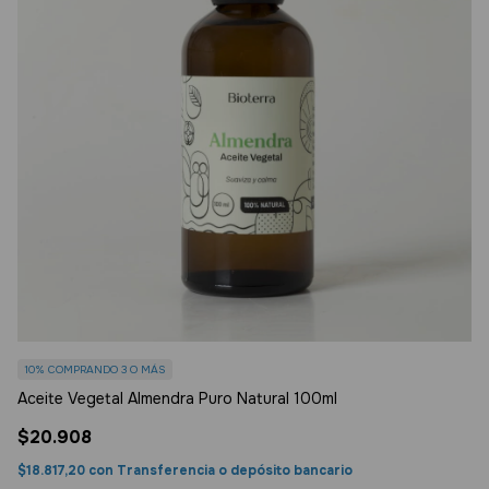
10%
COMPRANDO 3 O MÁS
1
Aceite Vegetal Almendra Puro Natural 100ml
Ac
$20.908
$
$18.817,20
con
Transferencia o depósito bancario
$3