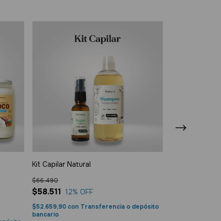
Kit Capilar Natural
Kit Hidratación
$66.490
$32.407
$58.511
$29.166
12
% OFF
10
%
$52.659,90
con
Transferencia o depósito
$26.249,40
con
bancario
bancario