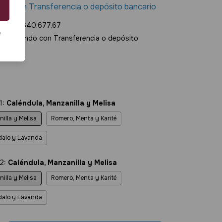
,70
con
Transferencia o depósito bancario
erés de
$40.677,67
o
to
pagando con Transferencia o depósito
1:
Caléndula, Manzanilla y Melisa
illa y Melisa
Romero, Menta y Karité
ndalo y Lavanda
 2:
Caléndula, Manzanilla y Melisa
illa y Melisa
Romero, Menta y Karité
ndalo y Lavanda