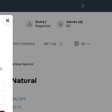
×
Entrá
/
Carrito
(
0
)
Registráte
$0
OS
KITS Y PROMOS
GIFT CARD
BLOG
AR
SOBRE BIOTERRA
os
>
Kit Familiar Natural
a
liar Natural
33
20
% OFF
os
$100.853,72