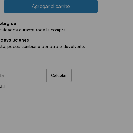
otegida
cuidados durante toda la compra.
 devoluciones
sta, podés cambiarlo por otro o devolverlo.
:
Cambiar CP
Calcular
tal