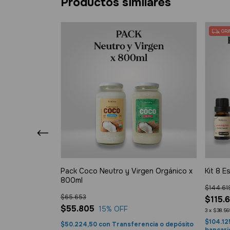
Productos similares
GRA
gen Orgánico x
Pack Coco Neutro y Virgen Orgánico x
Kit 8 E
800ml
$144.61
$65.653
$115.
$55.805
15
% OFF
3
x
$38.56
$104.12
a o depósito
$50.224,50
con
Transferencia o depósito