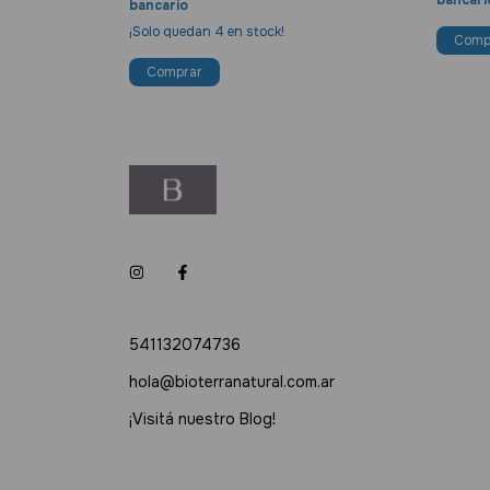
bancari
bancario
¡Solo quedan
4
en stock!
541132074736
hola@bioterranatural.com.ar
¡Visitá nuestro Blog!