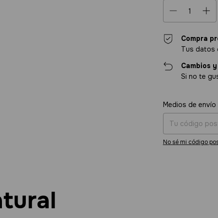
Compra pr
Tus datos 
Cambios y
Si no te gu
Entregas para el CP
Medios de envío
No sé mi código pos
atural