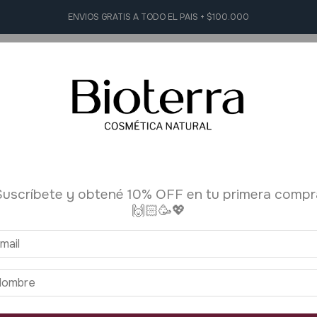
ENVIOS GRATIS A TODO EL PAIS + $100.000
L Y FACIAL
HIGIENE PERSONAL
AROMATERAPIA
ACCESORI
Inicio
>
Kits y Prom
1
/
5
Suscríbete y obtené 10% OFF en tu primera compr
+10 vendidos
🙌🏻🥳💖
Kit Fami
$152.542
$122.0
Precio sin impuest