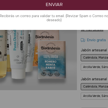
$109.829
ENVIAR
3
cuotas sin int
Recibirás un correo para validar tu email. (Revizar Spam o Correo n
10% de descuen
deseado)
bancario
Ver más detalles
Envío gratis
Jabón artesanal 
Caléndula, Manzan
Arcilla Verde, Sá
Jabón artesanal
Caléndula, Manzan
Arcilla Verde, Sá