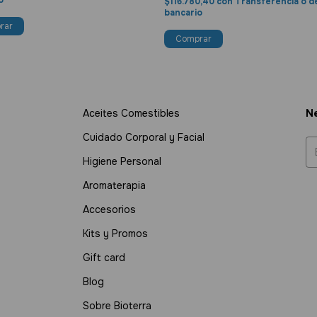
o
$116.780,40
con
Transferencia o d
bancario
Aceites Comestibles
Ne
Cuidado Corporal y Facial
Higiene Personal
Aromaterapia
Accesorios
Kits y Promos
Gift card
Blog
Sobre Bioterra