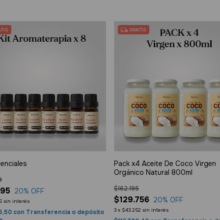
TIS
GRATIS
senciales
Pack x4 Aceite De Coco Virgen
Orgánico Natural 800ml
9
$162.195
695
20
% OFF
$129.756
20
% OFF
5
sin interés
3
x
$43.252
sin interés
5,50
con
Transferencia o depósito