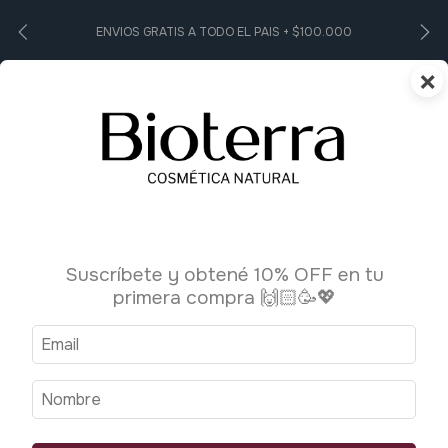
ENVIOS GRATIS A TODO EL PAIS + $100.000
×
0
Suscríbete y obtené 10% OFF en tu
primera compra 🙌🏻🥳💖