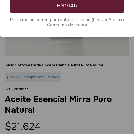
ENVIAR
Recibirás un correo para validar tu email. (Revizar Spam o
Correo no deseado)
Inicio
>
Aromaterapia
>
Aceite Esencial Mirra Puro Natural
¡10% OFF comprando 3 o más!
+70 vendidos
Aceite Esencial Mirra Puro
Natural
$21.624