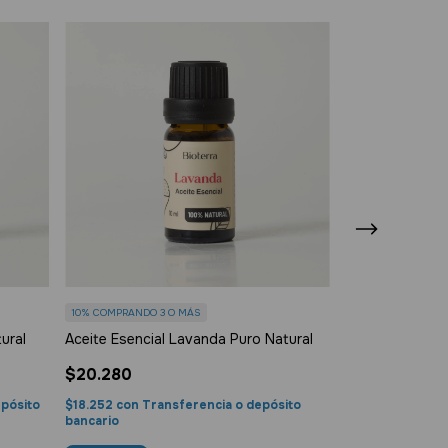
10%
COMPRANDO 3 O MÁS
10%
COMPRANDO 3
Aceite Esencial Lavanda Puro Natural
ural
Aceite Esencial
$20.280
$52.166
$18.252
con
Transferencia o depósito
epósito
$46.949,40
con
bancario
bancario