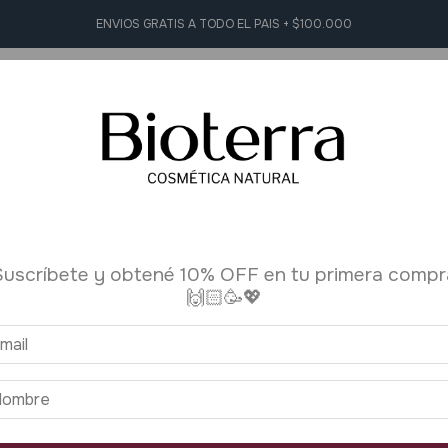
ENVIOS GRATIS A TODO EL PAIS + $100.000
L Y FACIAL
HIGIENE PERSONAL
AROMATERAPIA
ACCESORI
Inicio
>
Aromaterap
Suscríbete y obtené 10% OFF en tu primera compr
🙌🏻🥳💖
¡10% OFF compran
+120 vendidos
Aceite E
Natural