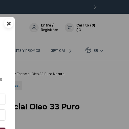
×
Entrá
/
Carrito
(
0
)
Registráte
$0
OS
KITS Y PROMOS
GIFT CARD
BLOG
BR
SOBRE BIOTERRA
ia
>
Aceite Esencial Oleo 33 Puro Natural
a
do 3 o más!
sencial Oleo 33 Puro