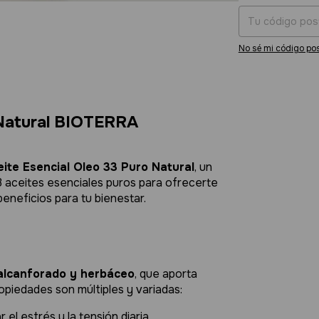
No sé mi código pos
 Natural BIOTERRA
eite Esencial Oleo 33 Puro Natural
, un
3 aceites esenciales puros para ofrecerte
eneficios para tu bienestar.
alcanforado y herbáceo
, que aporta
opiedades son múltiples y variadas:
ar el estrés y la tensión diaria.