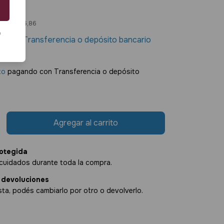
7
os
$11.476,86
o
30
con
Transferencia o depósito bancario
.226,63
to
pagando con Transferencia o depósito
otegida
cuidados durante toda la compra.
 devoluciones
sta, podés cambiarlo por otro o devolverlo.
:
Cambiar CP