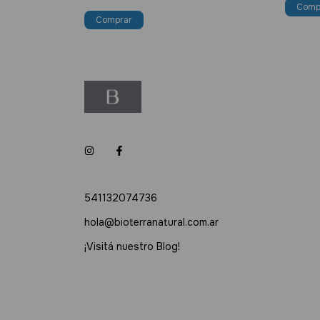
541132074736
hola@bioterranatural.com.ar
¡Visitá nuestro Blog!