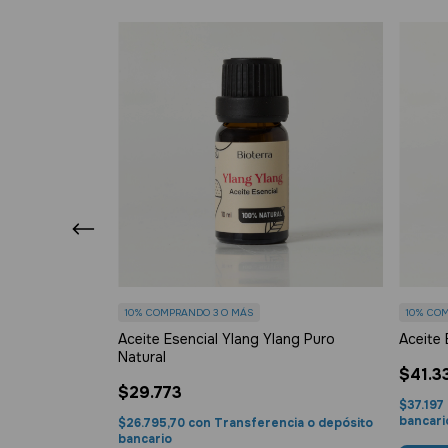
10%
COMPRANDO 3 O MÁS
10%
COM
clarea Puro
Aceite Esencial Ylang Ylang Puro
Aceite 
Natural
$41.3
$29.773
$37.197
bancari
cia o depósito
$26.795,70
con
Transferencia o depósito
bancario