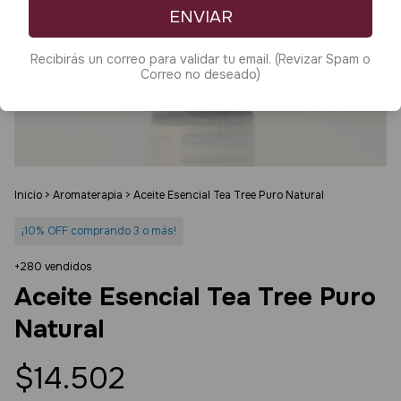
ENVIAR
Recibirás un correo para validar tu email. (Revizar Spam o
Correo no deseado)
Inicio
>
Aromaterapia
>
Aceite Esencial Tea Tree Puro Natural
¡10% OFF comprando 3 o más!
+280 vendidos
Aceite Esencial Tea Tree Puro
Natural
$14.502