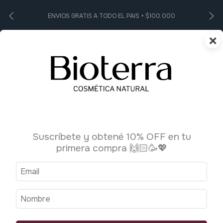
ENVIOS GRATIS A TODO EL PAIS + $100.000
×
0
Suscríbete y obtené 10% OFF en tu
primera compra 🙌🏻🥳💖