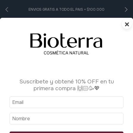
ENVIOS GRATIS A TODO EL PAIS + $100.000
×
0
Suscríbete y obtené 10% OFF en tu
primera compra 🙌🏻🥳💖