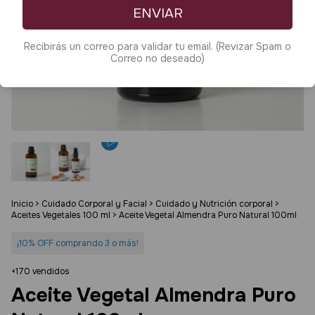
ENVIAR
Recibirás un correo para validar tu email. (Revizar Spam o
Correo no deseado)
Inicio
>
Cuidado Corporal y Facial
>
Cuidado y Nutrición corporal
>
Aceites Vegetales 100 ml
>
Aceite Vegetal Almendra Puro Natural 100ml
¡10% OFF comprando 3 o más!
+170 vendidos
Aceite Vegetal Almendra Puro