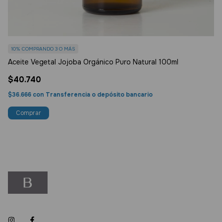
10%
COMPRANDO 3 O MÁS
1
Aceite Vegetal Jojoba Orgánico Puro Natural 100ml
Ac
$40.740
$
$36.666
con
Transferencia o depósito bancario
$3