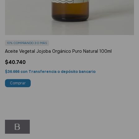
10%
COMPRANDO 3 O MÁS
1
Aceite Vegetal Jojoba Orgánico Puro Natural 100ml
Ac
$40.740
$
$36.666
con
Transferencia o depósito bancario
$1