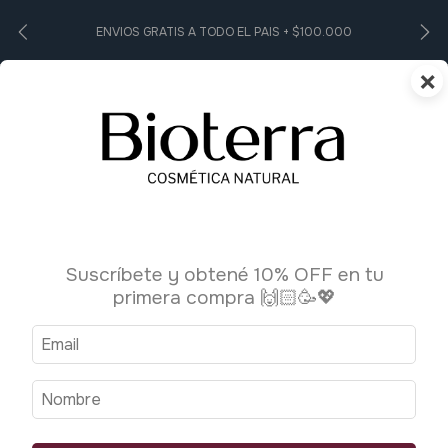
ENVIOS GRATIS A TODO EL PAIS + $100.000
×
0
Suscríbete y obtené 10% OFF en tu
primera compra 🙌🏻🥳💖