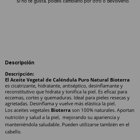
Si no te gusta, podés cambiarlo por otro o devolverlo.
Entregas para el CP:
Cambiar CP
Calcular
Descripción
Descripción:
El Aceite Vegetal de Caléndula Puro Natural Bioterra 
es cicatrizante, hidratante, antiséptico, desinflamante y 
reconstitutivo que hidrata y tonifica la piel. Es eficaz para 
eccemas, cortes y quemaduras. Ideal para pieles resecas y 
agrietadas. Desinflama y vuelve más elástica la piel.
Los aceites vegetales 
Bioterra
 son 100% naturales. Aportan 
nutrición y salud a la piel,  mejorando su apariencia y 
manteniéndola saludable. Pueden utilizarse también en el 
cabello.