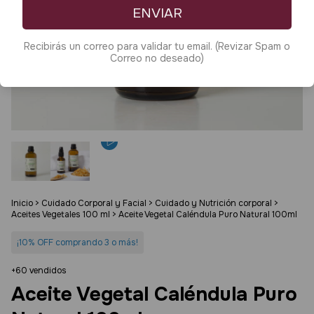
ENVIAR
Recibirás un correo para validar tu email. (Revizar Spam o
Correo no deseado)
Inicio
>
Cuidado Corporal y Facial
>
Cuidado y Nutrición corporal
>
Aceites Vegetales 100 ml
>
Aceite Vegetal Caléndula Puro Natural 100ml
¡10% OFF comprando 3 o más!
+60 vendidos
Aceite Vegetal Caléndula Puro